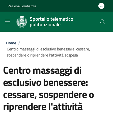
Salta al contenuto principale
Skip to footer content
Regione Lombardia
Sportello telematico
polifunzionale
Briciole di pane
Home
/
Centro massaggi di esclusivo benessere: cessare,
sospendere o riprendere l'attività sospesa
Centro massaggi di
esclusivo benessere:
cessare, sospendere o
riprendere l'attività