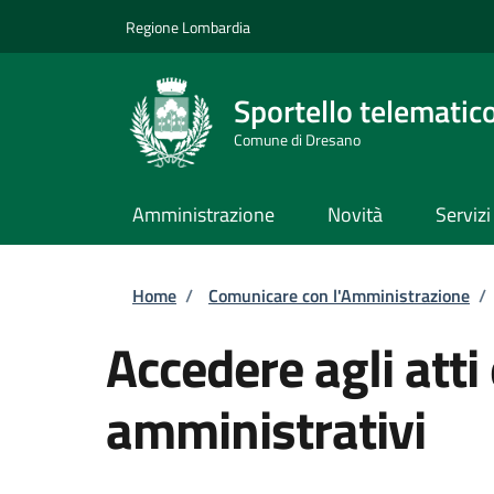
Salta al contenuto principale
Skip to footer content
Regione Lombardia
Sportello telematic
Comune di Dresano
Amministrazione
Novità
Servizi
Briciole di pane
Home
/
Comunicare con l'Amministrazione
/
Accedere agli atti
amministrativi