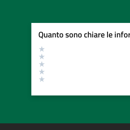
Quanto sono chiare le info
Valutazione
Valuta 5 stelle su 5
Valuta 4 stelle su 5
Valuta 3 stelle su 5
Valuta 2 stelle su 5
Valuta 1 stelle su 5