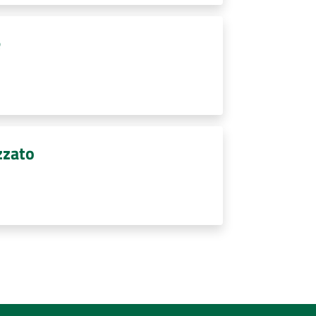
e
zzato