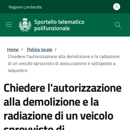
Salta al contenuto principale
Skip to footer content
Regione Lombardia
Sportello telematico
polifunzionale
Briciole di pane
Home
/
Polizia locale
/
Chiedere l'autorizzazione alla demolizione e la radiazione
di un veicolo sprovvisto di assicurazione e sottoposto a
sequestro
Chiedere l'autorizzazione
alla demolizione e la
radiazione di un veicolo
sprovvisto di