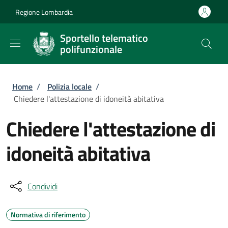
Salta al contenuto principale
Skip to footer content
Regione Lombardia
Sportello telematico
polifunzionale
Briciole di pane
Home
/
Polizia locale
/
Chiedere l'attestazione di idoneità abitativa
Chiedere l'attestazione di
idoneità abitativa
Condividi
Normativa di riferimento