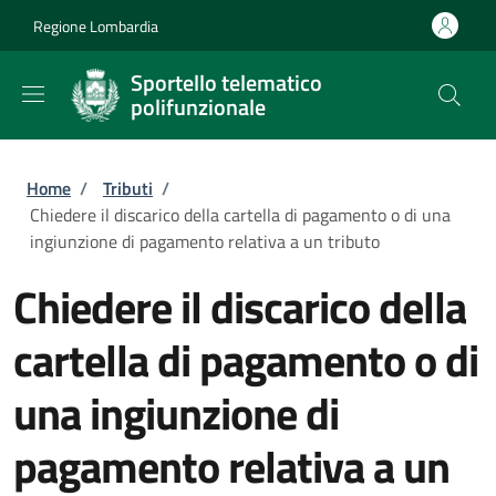
Salta al contenuto principale
Skip to footer content
Regione Lombardia
Sportello telematico
polifunzionale
Briciole di pane
Home
/
Tributi
/
Chiedere il discarico della cartella di pagamento o di una
ingiunzione di pagamento relativa a un tributo
Chiedere il discarico della
cartella di pagamento o di
una ingiunzione di
pagamento relativa a un