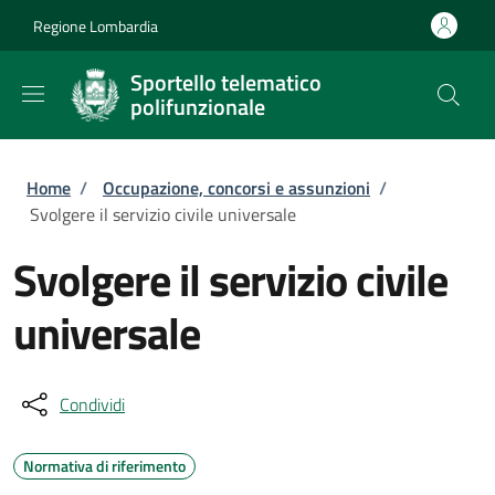
Salta al contenuto principale
Skip to footer content
Regione Lombardia
Sportello telematico
polifunzionale
Briciole di pane
Home
/
Occupazione, concorsi e assunzioni
/
Svolgere il servizio civile universale
Svolgere il servizio civile
universale
Condividi
Normativa di riferimento