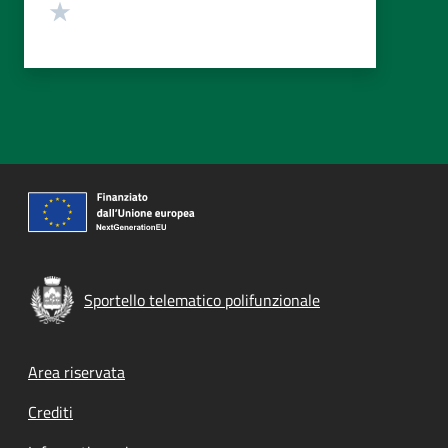
Valuta 1 stelle su 5
Sportello telematico polifunzionale
Footer menu
Area riservata
Crediti