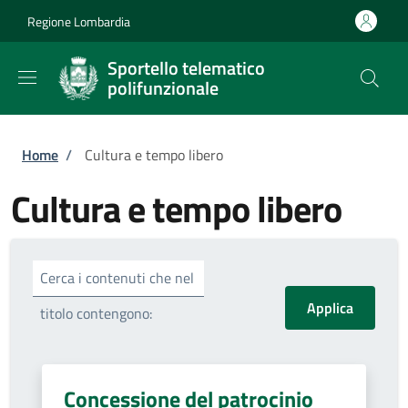
Salta al contenuto principale
Skip to footer content
Regione Lombardia
Sportello telematico
polifunzionale
Briciole di pane
Home
/
Cultura e tempo libero
Cultura e tempo libero
Cerca i contenuti che nel
titolo contengono:
Concessione del patrocinio