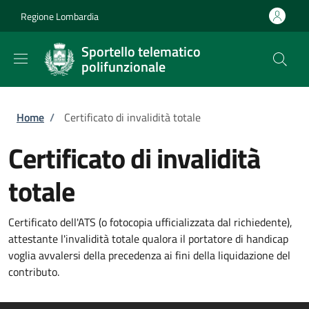
Salta al contenuto principale
Skip to footer content
Regione Lombardia
Sportello telematico
polifunzionale
Briciole di pane
Home
/
Certificato di invalidità totale
Certificato di invalidità
totale
Certificato dell'ATS (o fotocopia ufficializzata dal richiedente),
attestante l'invalidità totale qualora il portatore di handicap
voglia avvalersi della precedenza ai fini della liquidazione del
contributo.