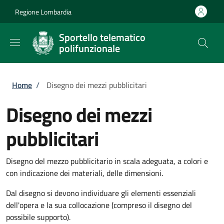
Salta al contenuto principale
Skip to footer content
Regione Lombardia
Sportello telematico
polifunzionale
Briciole di pane
Home
/
Disegno dei mezzi pubblicitari
Disegno dei mezzi
pubblicitari
Disegno del mezzo pubblicitario in scala adeguata, a colori e
con indicazione dei materiali, delle dimensioni.
Dal disegno si devono individuare gli elementi essenziali
dell'opera e la sua collocazione (compreso il disegno del
possibile supporto).