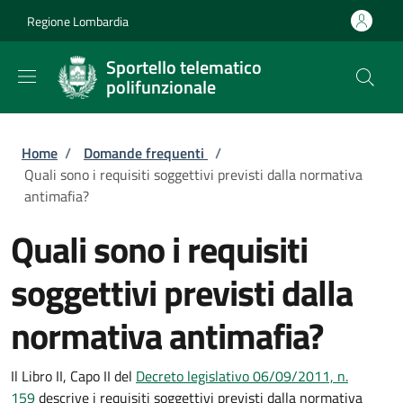
Salta al contenuto principale
Skip to footer content
Regione Lombardia
Sportello telematico
polifunzionale
Briciole di pane
Home
/
Domande frequenti
/
Quali sono i requisiti soggettivi previsti dalla normativa
antimafia?
Quali sono i requisiti
soggettivi previsti dalla
normativa antimafia?
Il Libro II, Capo II del
Decreto legislativo 06/09/2011, n.
159
descrive i requisiti soggettivi previsti dalla normativa