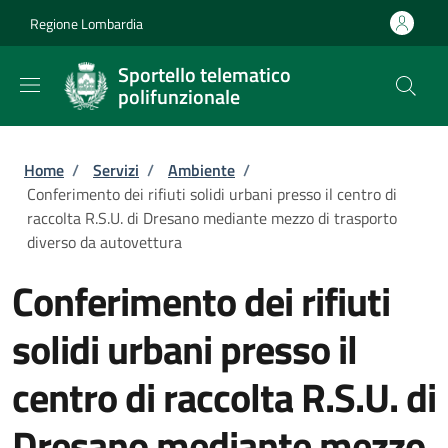
Salta al contenuto principale
Skip to footer content
Regione Lombardia
Sportello telematico
polifunzionale
Briciole di pane
Home
/
Servizi
/
Ambiente
/
Conferimento dei rifiuti solidi urbani presso il centro di
raccolta R.S.U. di Dresano mediante mezzo di trasporto
diverso da autovettura
Conferimento dei rifiuti
solidi urbani presso il
centro di raccolta R.S.U. di
Dresano mediante mezzo