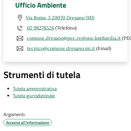
Ufficio Ambiente
Via Roma, 3 20070 Dresano (MI)
02 98278526
(Telefono)
comune.dresano@pec.regione.lombardia.it
(PE
tecnico@comune.dresano.mi.it
(Email)
Strumenti di tutela
Tutela amministrativa
Tutela giurisdizionale
Argomenti:
Accesso all'informazione