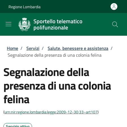
Salta al contenuto principale
Skip to footer content
Regione Lombardia
Sportello telematico
polifunzionale
Briciole di pane
Home
/
Servizi
/
Salute, benessere e assistenza
/
Segnalazione della presenza di una colonia felina
Segnalazione della
presenza di una colonia
felina
(
urn:nir:regione.lombardia:legge:2009-12-30;33~art107
)
Servizio attivo