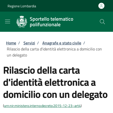
Salta al contenuto principale
Skip to footer content
Regione Lombardia
Sportello telematico
polifunzionale
Briciole di pane
Home
/
Servizi
/
Anagrafe e stato civile
/
Rilascio della carta d'identità elettronica a domicilio con
un delegato
Rilascio della carta
d'identità elettronica a
domicilio con un delegato
(
urn:nir:ministero.interno:decreto:2015-12-23~art4
)