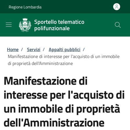
Salta al contenuto principale
Skip to footer content
Regione Lombardia
Sportello telematico
polifunzionale
Briciole di pane
Home
/
Servizi
/
Appalti pubblici
/
Manifestazione di interesse per l'acquisto di un immobile
di proprietà dell'Amministrazione
Manifestazione di
interesse per l'acquisto di
un immobile di proprietà
dell'Amministrazione