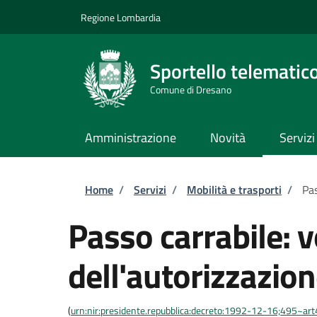
Salta al contenuto principale
Skip to footer content
Regione Lombardia
Sportello telematic
Comune di Dresano
Amministrazione
Novità
Servizi
Briciole di pane
Home
/
Servizi
/
Mobilità e trasporti
/
Pas
Passo carrabile: 
dell'autorizzazio
(
urn:nir:presidente.repubblica:decreto:1992-12-16;495~ar