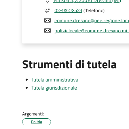
Via Roma, 3 20070 Dresano (MI)
02-98278524
(Telefono)
comune.dresano@pec.regione.lomb
polizialocale@comune.dresano.mi.
Strumenti di tutela
Tutela amministrativa
Tutela giurisdizionale
Argomenti:
Polizia