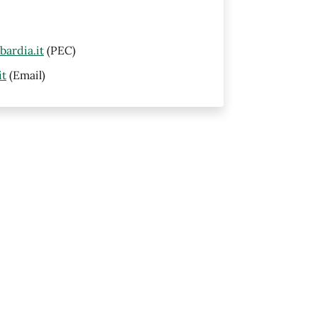
ardia.it
(PEC)
it
(Email)