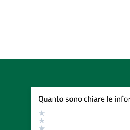
Quanto sono chiare le info
Valutazione
Valuta 5 stelle su 5
Valuta 4 stelle su 5
Valuta 3 stelle su 5