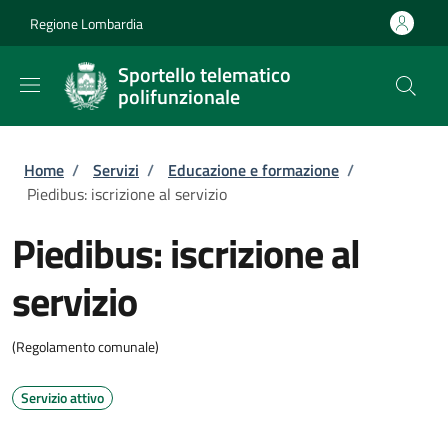
Salta al contenuto principale
Skip to footer content
Regione Lombardia
Sportello telematico
polifunzionale
Briciole di pane
Home
/
Servizi
/
Educazione e formazione
/
Piedibus: iscrizione al servizio
Piedibus: iscrizione al
servizio
(Regolamento comunale)
Servizio attivo