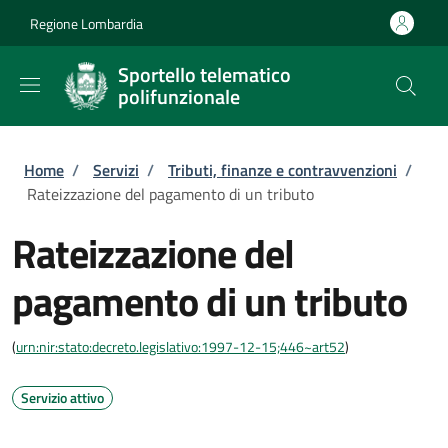
Salta al contenuto principale
Skip to footer content
Regione Lombardia
Sportello telematico
polifunzionale
Briciole di pane
Home
/
Servizi
/
Tributi, finanze e contravvenzioni
/
Rateizzazione del pagamento di un tributo
Rateizzazione del
pagamento di un tributo
(
urn:nir:stato:decreto.legislativo:1997-12-15;446~art52
)
Servizio attivo