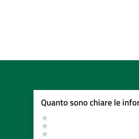
Quanto sono chiare le info
Valutazione
Valuta 5 stelle su 5
Valuta 4 stelle su 5
Valuta 3 stelle su 5