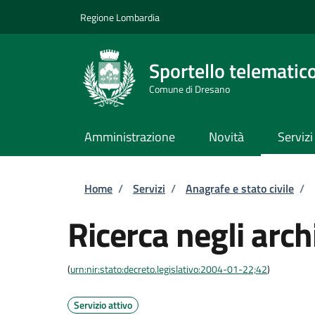
Salta al contenuto principale
Skip to footer content
Regione Lombardia
Sportello telematic
Comune di Dresano
Amministrazione
Novità
Servizi
Briciole di pane
Home
/
Servizi
/
Anagrafe e stato civile
/
Ricerca negli archi
(
urn:nir:stato:decreto.legislativo:2004-01-22;42
)
Servizio attivo