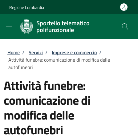
Salta al contenuto principale
Skip to footer content
Regione Lombardia
Sportello telematico
polifunzionale
Briciole di pane
Home
/
Servizi
/
Imprese e commercio
/
Attività funebre: comunicazione di modifica delle
autofunebri
Attività funebre:
comunicazione di
modifica delle
autofunebri