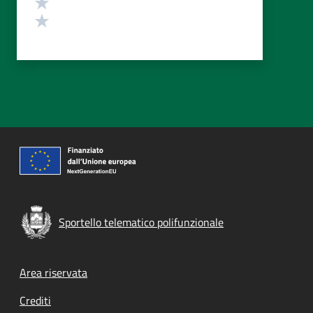
Valuta 2 stelle su 5
Valuta 1 stelle su 5
Sportello telematico polifunzionale
Footer menu
Area riservata
Crediti