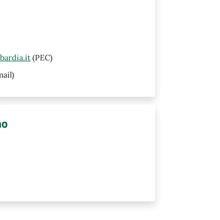
ardia.it
(PEC)
ail)
no