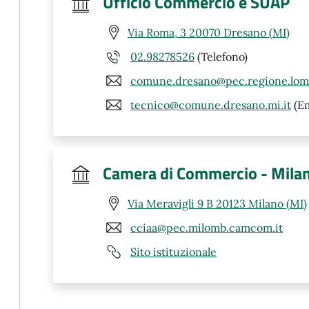
Ufficio Commercio e SUAP
Via Roma, 3 20070 Dresano (MI)
02.98278526
(Telefono)
comune.dresano@pec.regione.lomb
tecnico@comune.dresano.mi.it
(Em
Camera di Commercio - Mila
Via Meravigli 9 B 20123 Milano (MI)
cciaa@pec.milomb.camcom.it
Sito istituzionale