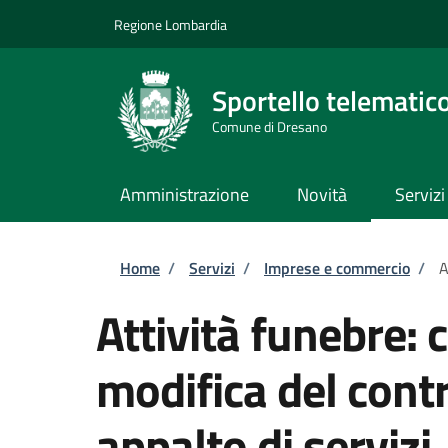
Salta al contenuto principale
Skip to footer content
Regione Lombardia
Sportello telematic
Comune di Dresano
Amministrazione
Novità
Servizi
Briciole di pane
Home
/
Servizi
/
Imprese e commercio
/
A
Attività funebre:
modifica del contr
appalto di servizi