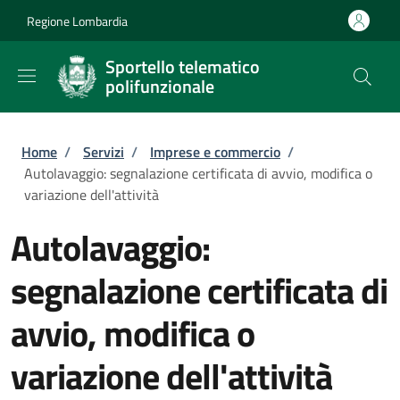
Salta al contenuto principale
Skip to footer content
Regione Lombardia
Sportello telematico
polifunzionale
Briciole di pane
Home
/
Servizi
/
Imprese e commercio
/
Autolavaggio: segnalazione certificata di avvio, modifica o
variazione dell'attività
Autolavaggio:
segnalazione certificata di
avvio, modifica o
variazione dell'attività