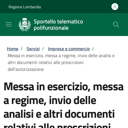
Salta al contenuto principale
Skip to footer content
Regione Lombardia
Sportello telematico
polifunzionale
Briciole di pane
Home
/
Servizi
/
Imprese e commercio
/
Messa in esercizio, messa a regime, invio delle analisi e
altri documenti relativi alle prescrizioni
dell’autorizzazione
Messa in esercizio, messa
a regime, invio delle
analisi e altri documenti
relativi alle prescrizioni