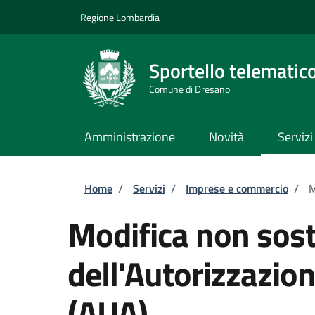
Salta al contenuto principale
Skip to footer content
Regione Lombardia
Sportello telematic
Comune di Dresano
Amministrazione
Novità
Servizi
Briciole di pane
Home
/
Servizi
/
Imprese e commercio
/
M
Modifica non sost
dell'Autorizzazio
(AUA)