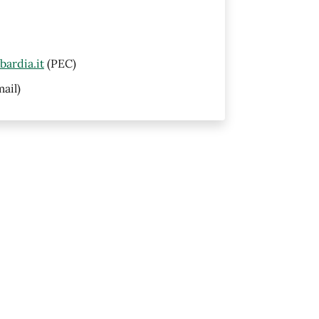
ardia.it
(PEC)
ail)