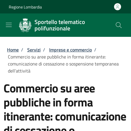
Salta al contenuto principale
Skip to footer content
Regione Lombardia
Sportello telematico
polifunzionale
Briciole di pane
Home
/
Servizi
/
Imprese e commercio
/
Commercio su aree pubbliche in forma itinerante:
comunicazione di cessazione o sospensione temporanea
dell'attività
Commercio su aree
pubbliche in forma
itinerante: comunicazione
di cessazione o