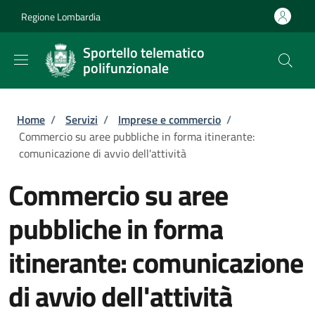
Salta al contenuto principale
Skip to footer content
Regione Lombardia
Sportello telematico
polifunzionale
Briciole di pane
Home
/
Servizi
/
Imprese e commercio
/
Commercio su aree pubbliche in forma itinerante:
comunicazione di avvio dell'attività
Commercio su aree
pubbliche in forma
itinerante: comunicazione
di avvio dell'attività