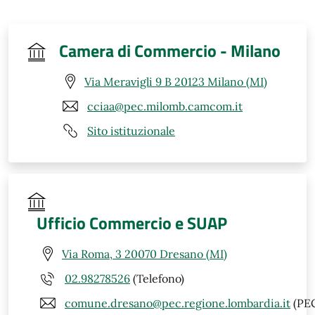
Camera di Commercio - Milano
Via Meravigli 9 B 20123 Milano (MI)
cciaa@pec.milomb.camcom.it
Sito istituzionale
Ufficio Commercio e SUAP
Via Roma, 3 20070 Dresano (MI)
02.98278526
(Telefono)
comune.dresano@pec.regione.lombardia.it
(PE