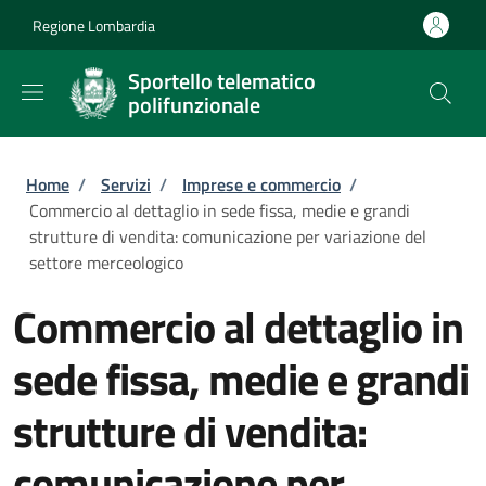
Salta al contenuto principale
Skip to footer content
Regione Lombardia
Sportello telematico
polifunzionale
Briciole di pane
Home
/
Servizi
/
Imprese e commercio
/
Commercio al dettaglio in sede fissa, medie e grandi
strutture di vendita: comunicazione per variazione del
settore merceologico
Commercio al dettaglio in
sede fissa, medie e grandi
strutture di vendita:
comunicazione per