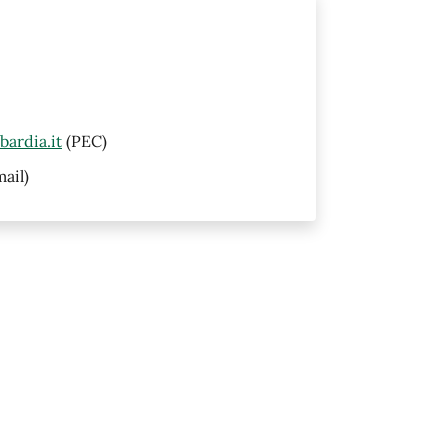
ardia.it
(PEC)
ail)