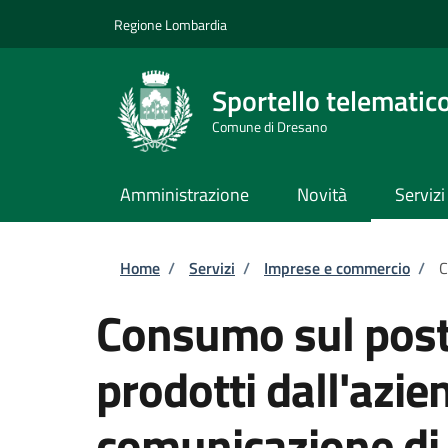
Salta al contenuto principale
Skip to footer content
Regione Lombardia
Sportello telematic
Comune di Dresano
Amministrazione
Novità
Servizi
Briciole di pane
Home
/
Servizi
/
Imprese e commercio
/
C
Consumo sul posto
prodotti dall'azie
comunicazione di a