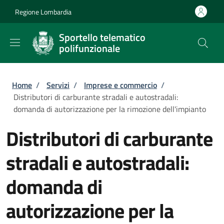
Salta al contenuto principale
Skip to footer content
Regione Lombardia
Sportello telematico
polifunzionale
Briciole di pane
Home
/
Servizi
/
Imprese e commercio
/
Distributori di carburante stradali e autostradali:
domanda di autorizzazione per la rimozione dell'impianto
Distributori di carburante
stradali e autostradali:
domanda di
autorizzazione per la