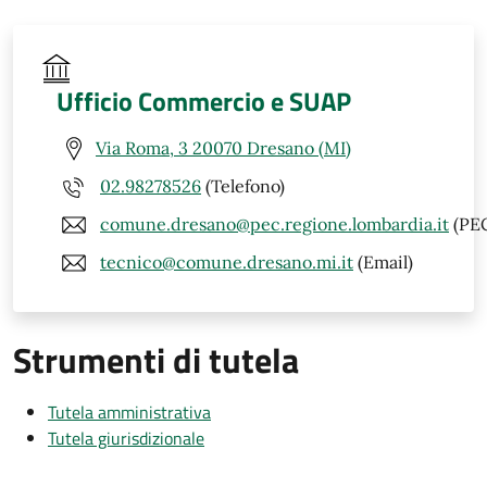
Ufficio Commercio e SUAP
Via Roma, 3 20070 Dresano (MI)
02.98278526
(Telefono)
comune.dresano@pec.regione.lombardia.it
(PE
tecnico@comune.dresano.mi.it
(Email)
Strumenti di tutela
Tutela amministrativa
Tutela giurisdizionale