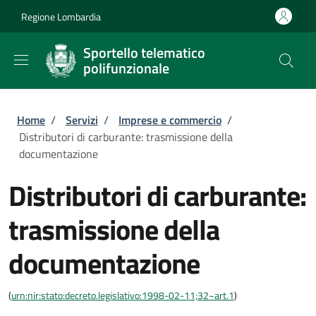
Salta al contenuto principale
Skip to footer content
Regione Lombardia
Sportello telematico
polifunzionale
Briciole di pane
Home
/
Servizi
/
Imprese e commercio
/
Distributori di carburante: trasmissione della
documentazione
Distributori di carburante:
trasmissione della
documentazione
(
urn:nir:stato:decreto.legislativo:1998-02-11;32~art.1
)