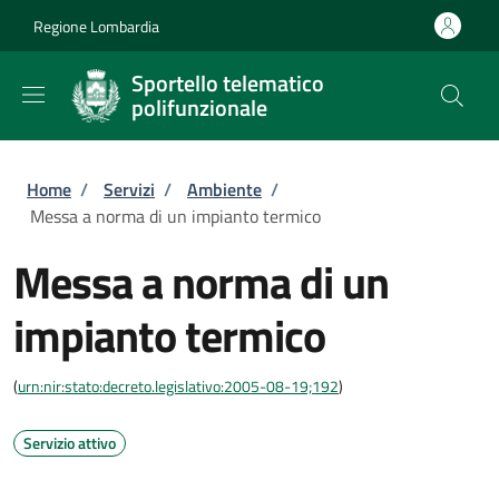
Salta al contenuto principale
Skip to footer content
Regione Lombardia
Sportello telematico
polifunzionale
Briciole di pane
Home
/
Servizi
/
Ambiente
/
Messa a norma di un impianto termico
Messa a norma di un
impianto termico
(
urn:nir:stato:decreto.legislativo:2005-08-19;192
)
Servizio attivo