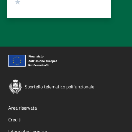
Valuta 1 stelle su 5
Sportello telematico polifunzionale
Footer menu
Area riservata
Crediti
Informativa privacy