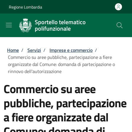
Salta al contenuto principale
Skip to footer content
Regione Lombardia
Sportello telematico
polifunzionale
Briciole di pane
Home
/
Servizi
/
Imprese e commercio
/
Commercio su aree pubbliche, partecipazione a fiere
organizzate dal Comune: domanda di partecipazione o
rinnovo dell'autorizzazione
Commercio su aree
pubbliche, partecipazione
a fiere organizzate dal
Comune: domanda di