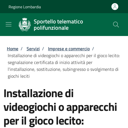
Salta al contenuto principale
Skip to footer content
Regione Lombardia
Sportello telematico
polifunzionale
Briciole di pane
Home
/
Servizi
/
Imprese e commercio
/
Installazione di videogiochi o apparecchi per il gioco lecito:
segnalazione certificata di inizio attività per
l'installazione, sostituzione, subingresso o svolgimento di
giochi leciti
Installazione di
videogiochi o apparecchi
per il gioco lecito: