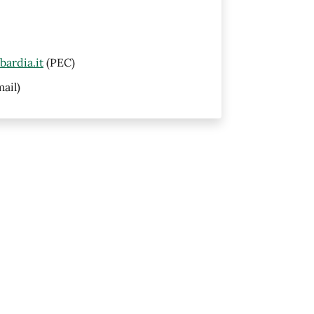
ardia.it
(PEC)
ail)