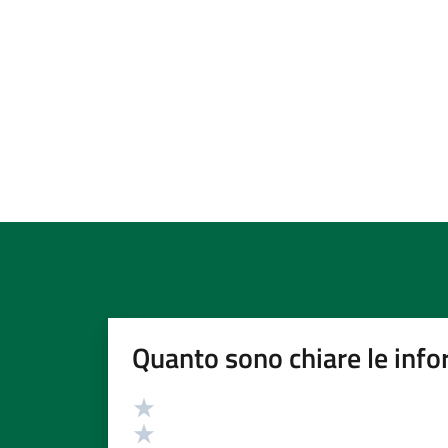
Quanto sono chiare le info
Valutazione
Valuta 5 stelle su 5
Valuta 4 stelle su 5