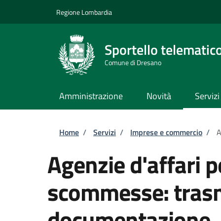
Salta al contenuto principale
Skip to footer content
Regione Lombardia
Sportello telematic
Comune di Dresano
Amministrazione
Novità
Servizi
Briciole di pane
Home
/
Servizi
/
Imprese e commercio
/
A
Agenzie d'affari pe
scommesse: trasm
documentazione