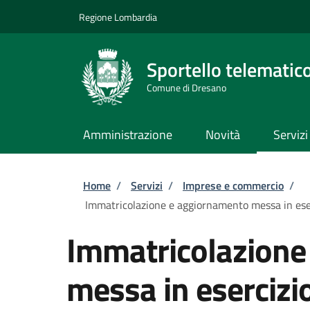
Salta al contenuto principale
Skip to footer content
Regione Lombardia
Sportello telematic
Comune di Dresano
Amministrazione
Novità
Servizi
Briciole di pane
Home
/
Servizi
/
Imprese e commercio
/
Immatricolazione e aggiornamento messa in eserc
Immatricolazione
messa in esercizi