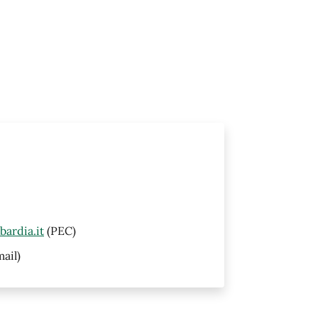
ardia.it
(PEC)
ail)