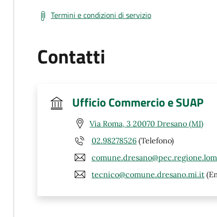
Termini e condizioni di servizio
Contatti
Ufficio Commercio e SUAP
Via Roma, 3 20070 Dresano (MI)
02.98278526
(Telefono)
comune.dresano@pec.regione.lomb
tecnico@comune.dresano.mi.it
(Em