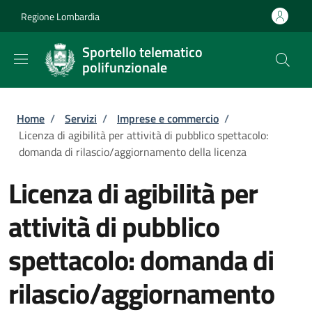
Salta al contenuto principale
Skip to footer content
Regione Lombardia
Sportello telematico
polifunzionale
Briciole di pane
Home
/
Servizi
/
Imprese e commercio
/
Licenza di agibilità per attività di pubblico spettacolo:
domanda di rilascio/aggiornamento della licenza
Licenza di agibilità per
attività di pubblico
spettacolo: domanda di
rilascio/aggiornamento