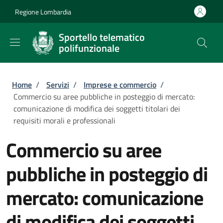
Salta al contenuto principale
Skip to footer content
Regione Lombardia
Sportello telematico
polifunzionale
Briciole di pane
Home
/
Servizi
/
Imprese e commercio
/
Commercio su aree pubbliche in posteggio di mercato:
comunicazione di modifica dei soggetti titolari dei
requisiti morali e professionali
Commercio su aree
pubbliche in posteggio di
mercato: comunicazione
di modifica dei soggetti