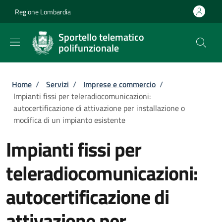
Salta al contenuto principale
Skip to footer content
Regione Lombardia
Sportello telematico
polifunzionale
Briciole di pane
Home
/
Servizi
/
Imprese e commercio
/
Impianti fissi per teleradiocomunicazioni:
autocertificazione di attivazione per installazione o
modifica di un impianto esistente
Impianti fissi per
teleradiocomunicazioni:
autocertificazione di
attivazione per