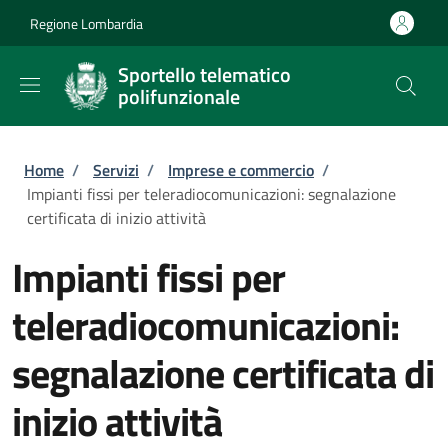
Salta al contenuto principale
Skip to footer content
Regione Lombardia
Sportello telematico
polifunzionale
Briciole di pane
Home
/
Servizi
/
Imprese e commercio
/
Impianti fissi per teleradiocomunicazioni: segnalazione
certificata di inizio attività
Impianti fissi per
teleradiocomunicazioni:
segnalazione certificata di
inizio attività