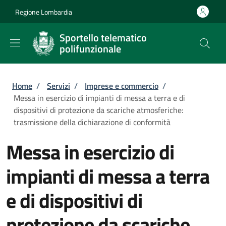
Salta al contenuto principale
Skip to footer content
Regione Lombardia
Sportello telematico
polifunzionale
Briciole di pane
Home
/
Servizi
/
Imprese e commercio
/
Messa in esercizio di impianti di messa a terra e di
dispositivi di protezione da scariche atmosferiche:
trasmissione della dichiarazione di conformità
Messa in esercizio di
impianti di messa a terra
e di dispositivi di
protezione da scariche