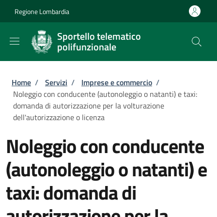
Salta al contenuto principale
Skip to footer content
Regione Lombardia
Sportello telematico
polifunzionale
Briciole di pane
Home
/
Servizi
/
Imprese e commercio
/
Noleggio con conducente (autonoleggio o natanti) e taxi:
domanda di autorizzazione per la volturazione
dell'autorizzazione o licenza
Noleggio con conducente
(autonoleggio o natanti) e
taxi: domanda di
autorizzazione per la