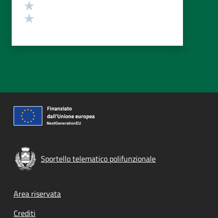
Valuta 2 stelle su 5
Valuta 1 stelle su 5
Sportello telematico polifunzionale
Footer menu
Area riservata
Crediti