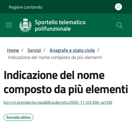
Salta al contenuto principale
Skip to footer content
Regione Lombardia
Sportello telematico
polifunzionale
Briciole di pane
Home
/
Servizi
/
Anagrafe e stato civile
/
Indicazione del nome composto da più elementi
Indicazione del nome
composto da più elementi
(
urn:nir:presidente.repubblica:decreto:2000-11-03;396~art36
)
Servizio attivo