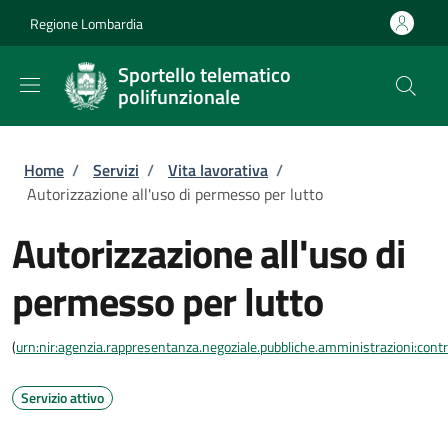
Salta al contenuto principale
Skip to footer content
Regione Lombardia
Sportello telematico
polifunzionale
Briciole di pane
Home
/
Servizi
/
Vita lavorativa
/
Autorizzazione all'uso di permesso per lutto
Autorizzazione all'uso di
permesso per lutto
(
urn:nir:agenzia.rappresentanza.negoziale.pubbliche.amministrazioni:contra
Servizio attivo