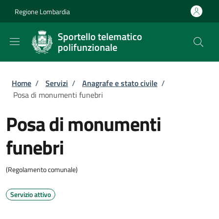
Salta al contenuto principale
Skip to footer content
Regione Lombardia
Sportello telematico
polifunzionale
Briciole di pane
Home
/
Servizi
/
Anagrafe e stato civile
/
Posa di monumenti funebri
Posa di monumenti
funebri
(Regolamento comunale)
Servizio attivo