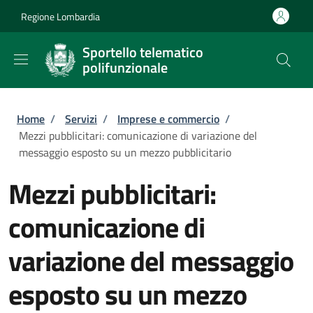
Salta al contenuto principale
Skip to footer content
Regione Lombardia
Sportello telematico
polifunzionale
Briciole di pane
Home
/
Servizi
/
Imprese e commercio
/
Mezzi pubblicitari: comunicazione di variazione del
messaggio esposto su un mezzo pubblicitario
Mezzi pubblicitari:
comunicazione di
variazione del messaggio
esposto su un mezzo