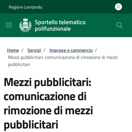
Salta al contenuto principale
Skip to footer content
Regione Lombardia
Sportello telematico
polifunzionale
Briciole di pane
Home
/
Servizi
/
Imprese e commercio
/
Mezzi pubblicitari: comunicazione di rimozione di mezzi
pubblicitari
Mezzi pubblicitari:
comunicazione di
rimozione di mezzi
pubblicitari