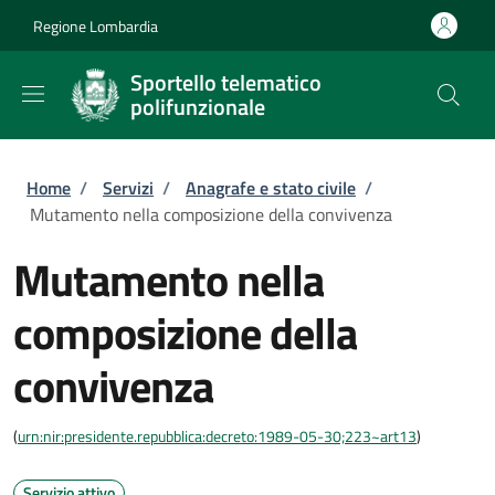
Salta al contenuto principale
Skip to footer content
Regione Lombardia
Sportello telematico
polifunzionale
Briciole di pane
Home
/
Servizi
/
Anagrafe e stato civile
/
Mutamento nella composizione della convivenza
Mutamento nella
composizione della
convivenza
(
urn:nir:presidente.repubblica:decreto:1989-05-30;223~art13
)
Servizio attivo