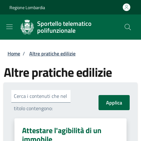
Salta al contenuto principale
Skip to footer content
Regione Lombardia
Sportello telematico
polifunzionale
Briciole di pane
Home
/
Altre pratiche edilizie
Altre pratiche edilizie
Cerca i contenuti che nel
titolo contengono:
Attestare l'agibilità di un
immobile