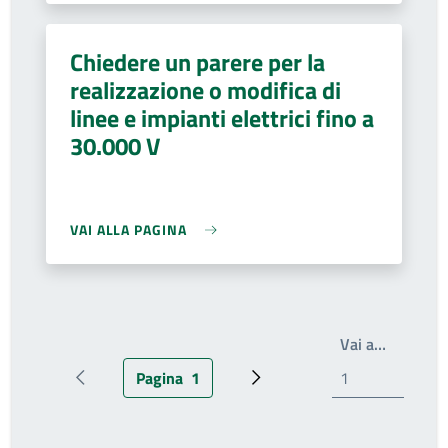
Chiedere un parere per la
realizzazione o modifica di
linee e impianti elettrici fino a
30.000 V
VAI ALLA PAGINA
Write th
Vai a…
Pagina
1
Pagina precedente
Pagina attuale
Prossima pagina