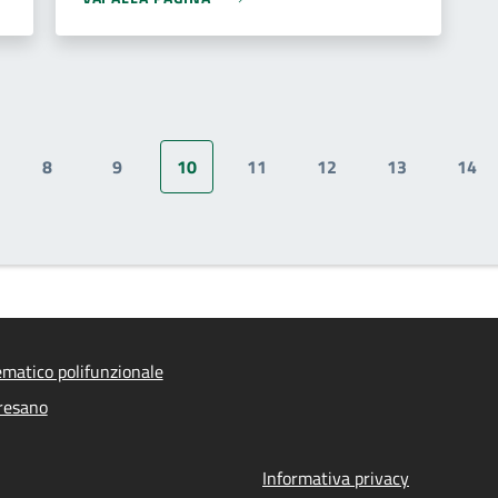
8
9
10
11
12
13
14
gina
Pagina
Pagina
Pagina attuale
Pagina
Pagina
Pagina
Pag
ematico polifunzionale
resano
Informativa privacy