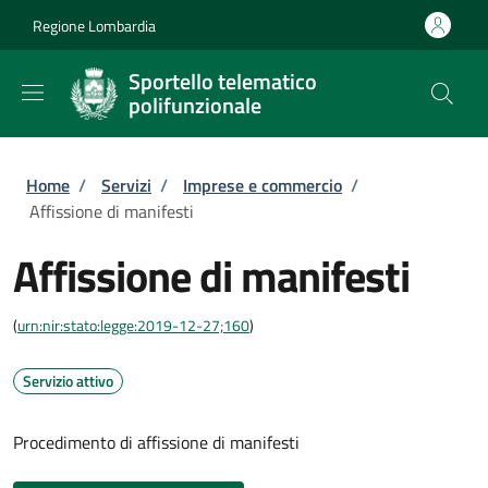
Salta al contenuto principale
Skip to footer content
Regione Lombardia
Sportello telematico
polifunzionale
Briciole di pane
Home
/
Servizi
/
Imprese e commercio
/
Affissione di manifesti
Affissione di manifesti
(
urn:nir:stato:legge:2019-12-27;160
)
Servizio attivo
Procedimento di affissione di manifesti