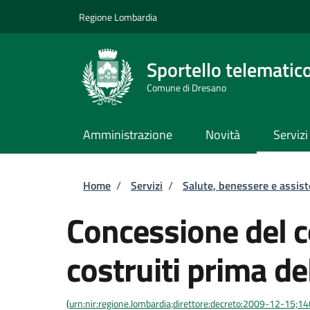
Salta al contenuto principale
Skip to footer content
Regione Lombardia
Sportello telematic
Comune di Dresano
Amministrazione
Novità
Servizi
Briciole di pane
Home
/
Servizi
/
Salute, benessere e assis
Concessione del co
costruiti prima d
(
urn:nir:regione.lombardia;direttore:decreto:2009-12-15;1